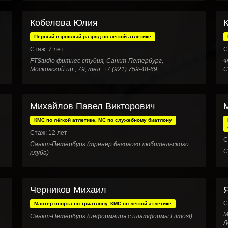
Кобелева Юлия
Первый взрослый разряд по легкой атлетике
Стаж: 7 лет
С
FTStudio фитнес студия, Санкт-Петербург,
Ф
Московский пр., 79, тел. +7 (921) 759-48-69
С
Михайлов Павел Викторович
КМС по лёгкой атлетике, МС по служебному биатлону
Стаж: 12 лет
С
Санкт-Петербург (тренер бегового любительского
С
клуба)
Черников Михаил
С
Мастер спорта по триатлону, КМС по легкой атлетике
М
Санкт-Петербург (информация с платформы Fitmost)
Л