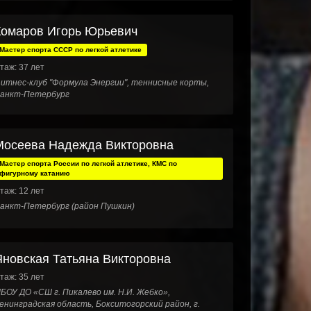
Комаров Игорь Юрьевич
Мастер спорта СССР по легкой атлетике
таж: 37 лет
итнес-клуб "Формула Энергии", теннисные корты,
анкт-Петербург
Мосеева Надежда Викторовна
Мастер спорта России по легкой атлетике, КМС по
фигурному катанию
таж: 12 лет
анкт-Петербург (район Пушкин)
Яновская Татьяна Викторовна
таж: 35 лет
БОУ ДО «СШ г. Пикалево им. Н.И. Жебко»,
енинградская область, Бокситогорский район, г.