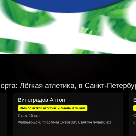
орта: Лёгкая атлетика, в Санкт-Петербу
Виноградов Антон
КМС по лёгкой атлетике и лыжным гонкам
Стаж: 15 лет
С
Фитнес-клуб "Формула Энергии", Санкт-Петербург
С