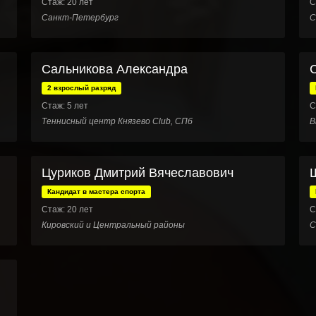
Стаж: 20 лет
С
Санкт-Петербург
С
Сальникова Александра
2 взрослый разряд
Стаж: 5 лет
С
Теннисный центр Князево Club, СПб
В
Цуриков Дмитрий Вячеславович
Кандидат в мастера спорта
Стаж: 20 лет
С
Кировский и Центральный районы
С