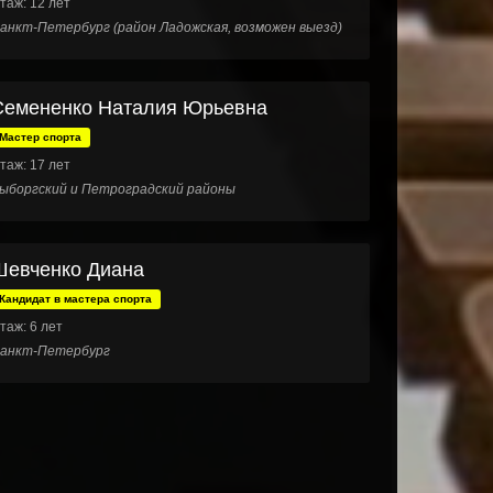
таж: 12 лет
анкт-Петербург (район Ладожская, возможен выезд)
Семененко Наталия Юрьевна
Мастер спорта
таж: 17 лет
ыборгский и Петроградский районы
Шевченко Диана
Кандидат в мастера спорта
таж: 6 лет
анкт-Петербург