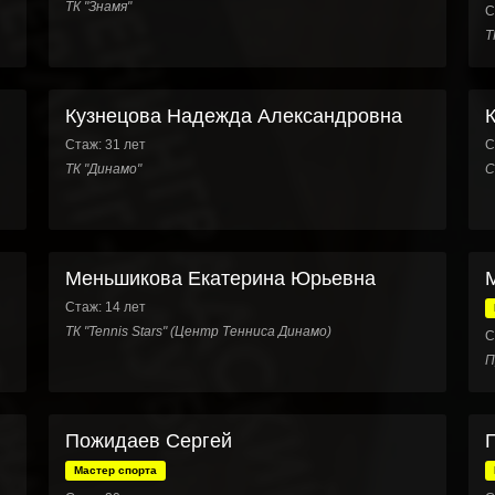
ТК "Знамя"
С
Т
Кузнецова Надежда Александровна
Стаж: 31 лет
С
ТК "Динамо"
С
Меньшикова Екатерина Юрьевна
Стаж: 14 лет
ТК "Tennis Stars" (Центр Тенниса Динамо)
С
П
Пожидаев Сергей
Мастер спорта