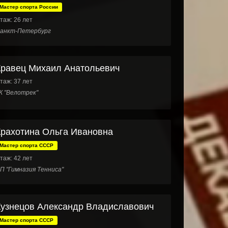
Мастер спорта России
таж: 26 лет
анкт-Петербург
Кравец Михаил Анатольевич
таж: 37 лет
К "Велотрек"
Крахотина Ольга Ивановна
Мастер спорта СССР
таж: 42 лет
П "Гимназия Тенниса"
Кузнецов Александр Владиславович
Мастер спорта СССР