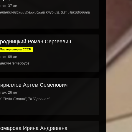
таж: 37 лет
етербургский теннисный клуб им. В.И. Никифорова
Гродницкий Роман Сергеевич
Мастер спорта СССР
таж: 69 лет
анкт-Петербург
Кириллов Артем Семенович
таж: 26 лет
К "Веда-Спорт", ТК "Арсенал"
Комарова Ирина Андреевна