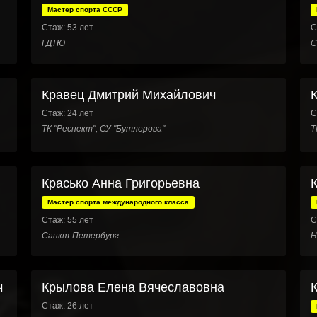
Мастер спорта СССР
Стаж: 53 лет
С
ГДТЮ
С
Кравец Дмитрий Михайлович
Стаж: 24 лет
С
ТК "Респект", СУ "Бутлерова"
Т
Красько Анна Григорьевна
Мастер спорта международного класса
Стаж: 55 лет
С
Санкт-Петербург
Н
ч
Крылова Елена Вячеславовна
Стаж: 26 лет