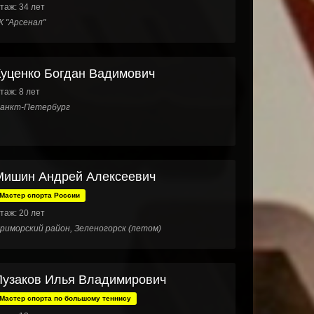
таж: 34 лет
К "Арсенал"
Куценко Богдан Вадимович
таж: 8 лет
анкт-Петербург
Мишин Андрей Алексеевич
Мастер спорта России
таж: 20 лет
риморский район, Зеленогорск (летом)
Пузаков Илья Владимирович
Мастер спорта по большому теннису