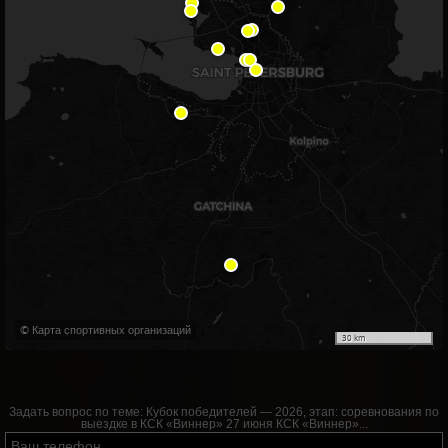
© Карта спортивных организаций
30 km
Задать вопрос по теме:
Кубок победителей — 2026, этап: соревнования по
выездке в КСК «Виннер» 27 июня КСК «Виннер»...