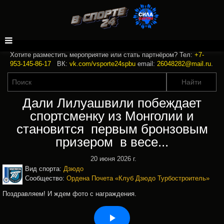
Хотите разместить мероприятие или стать партнёром? Тел:
+7-
953-145-86-17
ВК:
vk.com/vsporte24spbu
email:
26048282@mail.ru
.
Дали Лилуашвили побеждает
спортсменку из Монголии и
становится первым бронзовым
призером в весе...
20 июня 2026 г.
Вид спорта:
Дзюдо
Сообщество:
Ордена Почета «Клуб Дзюдо Турбостроитель»
Поздравляем! И ждем фото с награждения.