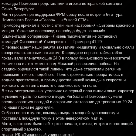
команды Приморец представляли и игроки ветеранской команды
Санкт-Петербурга.
Матч прошел при поддержке ФРМ сразу после встречи 6-го тура
Чемпионата России «Слава» — «Енисей-СТМ».
Приморец приехал в гости с отличным настроем-⚡️ «Сыграем красиво и
мощно. Уважение сопернику, но победа будет за нами!»
Комментарий соперников- «Ливень тысячелетия не остановил
команду! Финансовый Университет — Приморец 41:29
С первых минут наши ребята захватили инициативу и буквально смяли
соперника стартовым натиском. К середине первого тайма табло
показывало впечатляющие 24:0 в пользу Финансового университета!
Но именно в этот момент над Москвой разверзлись небеса. На
стадион обрушился такой ливень, что даже старожилы регби не
припомнят ничего подобного. Поле стремительно превратилось в
водное препятствие, а преимущества нашей команды в скорости и
технике стали таять вместе с видимостью на поле.
В этих экстремальных условиях на первый план вышли опыт, характер
и умение играть по колено в воде. Регбисты «Приморца» сумели
воспользоваться погодой и сократили отставание до тревожных 29:24.
Но наши парни не дрогнули.
Собрав волю в кулак, команда выдала мощнейшую концовку и
поставила победную точку в этом невероятном матче.
Матч, в котором было всё: яркое начало, стихия, интрига и настоящий
спортивный характер.
Браво, РК «Финансовый университет»!