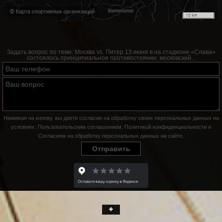
© Карта спортивных организаций
10 km
Задать вопрос по теме:
Москва vs. Питер 13 июня в на стадионе «Слава»
состоялось принципиальное противостояние: московский...
Нажимая на кнопку, вы даете согласие на обработку своих персональных данных на
условиях:
Пользовательским соглашением
,
Политикой конфиденциальности
и
Согласием на обработку персональных данных на сайте
.
Отправить