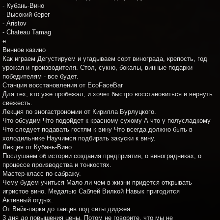
- Кубань-Вино
- Высокий берег
- Aristov
- Chateau Tamag
e
Винное казино
Как играем Дегустируем и угадываем сорт винограда, крепость, год
урожая и производителя. Стол, сукно, бокалы, винные подарки
победителям - все будет.
Станция восстановления от EcoFaceBar
Для тех, кто уже пробежал, и хочет быстро восстановиться и вернуть
свежесть.
Лекция по эногастрономии от Кирилла Бурлуцкого.
Что обсудим Что подойдет к красному сухому А что у полусладкому
Что следует подавать гостям к вину Что всегда должно быть в
холодильнике Научимся подбирать закуски к вину.
Лекция от Кубань-Вино.
Послушаем об истории создания предприятия, о виноградниках, о
процессе производства и тонкостях.
Мастер-класс по сабражу.
Чему будем учиться Мало ли чем в жизни придется открывать
игристое вино. Медалью Саблей Вилкой Навык пригодится
Активный отдых.
От Вейк-парка до танцев под сеты диджея.
3 дня до повышения цены. Потом не говорите, что мы не