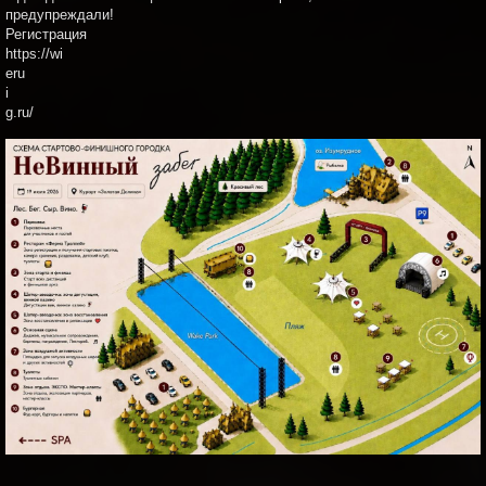
предупреждали!
Регистрация
https://wi
eru
i
g.ru/