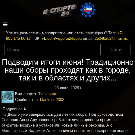
Хотите разместить мероприятие или стать партнёром? Тел:
+7-
953-145-86-17
ВК:
vk.com/vsporte24spbu
email:
26048282@mail.ru
.
Подводим итоги июня! Традиционно
наши сборы проходят как в городе,
так и в областях и других...
23 июня 2026 г.
Вид спорта:
Тхэквондо
Сообщество:
blackbelt2002
️ Подробнее ⬇️
На Дюкло уже завершились два летних сбора. Под руководством
Сафарян Анны Арутюновны ребята отлично провели время на
открытом воздухе и установили новые личные рекорды. А с
Мельниковым Вадимом Алексеевичем спортсмены закрепили знания,