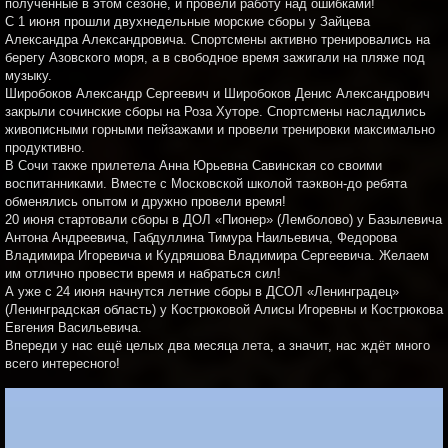
полученные в этом сезоне, и провели работу над ошибками!
С 1 июня прошли двухнедельные морские сборы у Зайцева
Александра Александровича. Спортсмены активно тренировались на
берегу Азовского моря, а в свободное время зажигали на пляже под
музыку.
Широбоков Александр Сергеевич и Широбоков Денис Александрович
закрыли сочинские сборы на Роза Хуторе. Спортсмены насладились
живописными горными пейзажами и провели тренировки максимально
продуктивно.
В Сочи также прилетела Анна Юрьевна Савинская со своими
воспитанниками. Вместе с Московской школой таэквон-до ребята
обменялись опытом и дружно провели время!
20 июня стартовали сборы в ДОЛ «Пионер» (Лемболово) у Базылевича
Антона Андреевича, Габдуллина Тимура Наильевича, Федорова
Владимира Игоревича и Кудряшова Владимира Сергеевича. Желаем
им отлично провести время и набраться сил!
А уже с 24 июня начнутся летние сборы в ДСОЛ «Ленинградец»
(Ленинградская область) у Кострюковой Алисы Игоревны и Кострюкова
Евгения Васильевича.
Впереди у нас ещё целых два месяца лета, а значит, нас ждёт много
всего интересного!