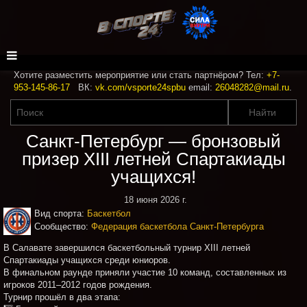
Хотите разместить мероприятие или стать партнёром? Тел:
+7-
953-145-86-17
ВК:
vk.com/vsporte24spbu
email:
26048282@mail.ru
.
Санкт‑Петербург — бронзовый
призер XIII летней Спартакиады
учащихся!
18 июня 2026 г.
Вид спорта:
Баскетбол
Сообщество:
Федерация баскетбола Санкт-Петербурга
В Салавате завершился баскетбольный турнир XIII летней
Спартакиады учащихся среди юниоров.
В финальном раунде приняли участие 10 команд, составленных из
игроков 2011–2012 годов рождения.
Турнир прошёл в два этапа: