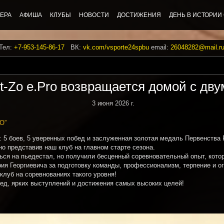
ЕРА
АФИША
КЛУБЫ
НОВОСТИ
ДОСТИЖЕНИЯ
ДЕНЬ В ИСТОРИИ
 Тел:
+7-953-145-86-17
ВК:
vk.com/vsporte24spbu
email:
26048282@mail.r
t-Zo e.Pro возвращается домой с дв
3 июня 2026 г.
O”
 5 боев, 5 уверенных побед и заслуженная золотая медаль Первенства 
о представив наш клуб на главном старте сезона.
ся на пьедестал, но получили бесценный соревновательный опыт, кото
я Георгиевича за подготовку команды, профессионализм, терпение и ог
клуб на соревнованиях такого уровня!
ед, ярких выступлений и достижения самых высоких целей!