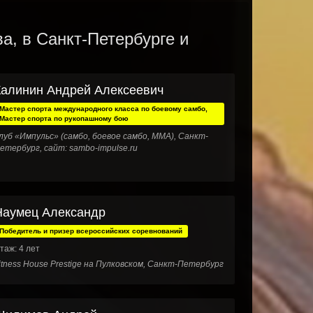
, в Санкт-Петербурге и
Калинин Андрей Алексеевич
Мастер спорта международного класса по боевому самбо,
Мастер спорта по рукопашному бою
луб «Импульс» (самбо, боевое самбо, ММА), Санкт-
етербург, сайт: sambo-impulse.ru
Наумец Александр
Победитель и призер всероссийских соревнований
таж: 4 лет
itness House Prestige на Пулковском, Санкт-Петербург