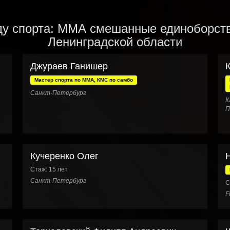
ду спорта: ММА смешанные единоборства
Ленинградской области
Джураев Ганишер
Мастер спорта по ММА, КМС по самбо
,
Санкт-Петербург
К
П
Кучеренко Олег
Стаж: 15 лет
Санкт-Петербург
С
F