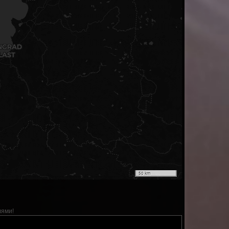
50 km
лями!