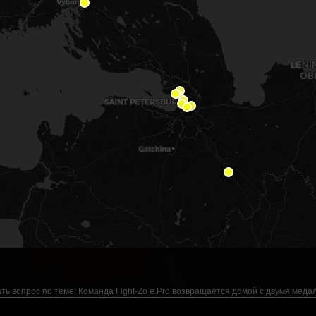
ть вопрос по теме:
Команда Fight-Zo e.Pro возвращается домой с двумя меда