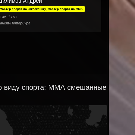
Шилимов Андрей
Мастер спорта по кикбоксингу, Мастер спорта по ММА
таж: 7 лет
анкт-Петербург
по виду спорта: ММА смешанные