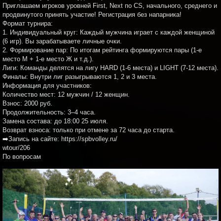
Приглашаем игроков уровней First, Next по CS, начального, среднего и
продвинутого принять участие! Регистрация без напарника!
Формат турнира:
1. Индивидуальный круг: Каждый мужчина играет с каждой женщиной
(6 игр). Вы зарабатываете личные очки.
2. Формирование пар: По итогам рейтинга формируются пары (1-е
место М + 1-е место Ж и т.д.).
Лиги: Команды делятся на лигу HARD (1-6 места) и LIGHT (7-12 места).
Финалы: Внутри лиг разыгрываются 1, 2 и 3 места.
Информация для участников:
Количество мест: 12 мужчин / 12 женщин.
Взнос: 2000 руб.
Продолжительность: 3–4 часа.
Замена состава: до 18:00 25 июля.
Возврат взноса: только при отмене за 72 часа до старта.
➡️Запись на сайте: https://spbvolley.ru/
wtour/206
По вопросам