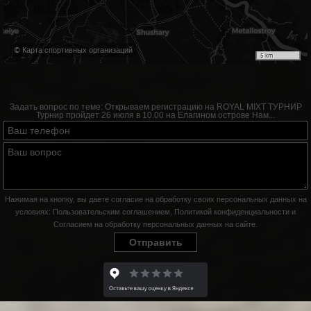
© Карта спортивных организаций
5 km
Задать вопрос по теме:
Открываем регистрацию на ROYAL MIXT ТУРНИР
Турнир пройдет 26 июля в 10.00 на Елагином острове Нам...
Нажимая на кнопку, вы даете согласие на обработку своих персональных данных на
условиях:
Пользовательским соглашением
,
Политикой конфиденциальности
и
Согласием на обработку персональных данных на сайте
.
Отправить