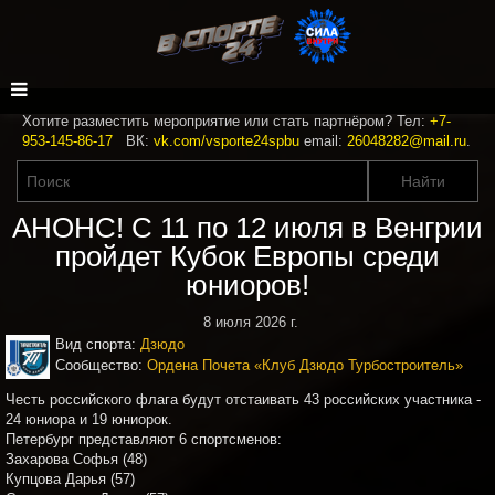
Хотите разместить мероприятие или стать партнёром? Тел:
+7-
953-145-86-17
ВК:
vk.com/vsporte24spbu
email:
26048282@mail.ru
.
АНОНС! С 11 по 12 июля в Венгрии
пройдет Кубок Европы среди
юниоров!
8 июля 2026 г.
Вид спорта:
Дзюдо
Сообщество:
Ордена Почета «Клуб Дзюдо Турбостроитель»
Честь российского флага будут отстаивать 43 российских участника -
24 юниора и 19 юниорок.
Петербург представляют 6 спортсменов:
Захарова Софья (48)
Купцова Дарья (57)