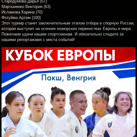
Стародумова Дарья (57)
Мартыненко Виктория (63)
Исламова Карина (70)
Фотуйма Артем (100)
Этот турнир станет заключительным этапом отбора в сборную России,
которая выступит на осенних юниорских первенствах Европы и мира.
Пожелаем удачи нашим спортсменам. И обязательно следите за
нашими репортажами с места событий!