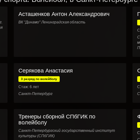
Асташенков Антон Александрович
г.
ВК "Динамо" Ленинградская область
ая
С
С
м
П
Серякова Анастасия
3 разряд по волейболу
Стаж: 6 лет
С
Санкт-Петербург
С
Тренеры сборной СПбГИК по
волейболу
Санкт-Петербургский государственный институт
С
культуры (СПбГИК)
С