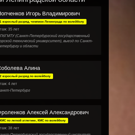
Попченков Игорь Владимирович
1 взрослый разряд, чемпион Ленинграда по волейболу
таж: 35 лет
ПбГМТУ (Санкт-Петербургский государственный
орской технический университет), выезд по Санкт-
етербургу и области
Соболева Алина
2 взрослый разряд по волейболу
таж: 4 лет
анкт-Петербург
Фроленков Алексей Александрович
КМС по легкой атлетике, КМС по волейболу
таж: 38 лет
анкт-Петербургский государственный институт