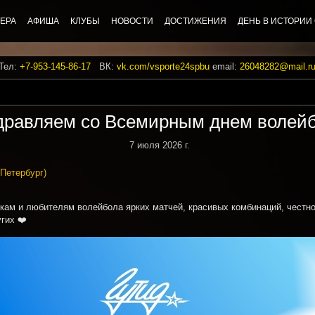
ЕРА
АФИША
КЛУБЫ
НОВОСТИ
ДОСТИЖЕНИЯ
ДЕНЬ В ИСТОРИИ
 Тел:
+7-953-145-86-17
ВК:
vk.com/vsporte24spbu
email:
26048282@mail.r
дравляем со Всемирным днем волейб
7 июля 2026 г.
Петербург)
ам и любителям волейбола ярких матчей, красивых комбинаций, честно
гих ❤️