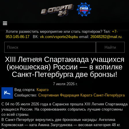
Хотите разместить мероприятие или стать партнёром? Тел:
+7-
953-145-86-17
ВК:
vk.com/vsporte24spbu
email:
26048282@mail.ru
.
XIII Летняя Спартакиада учащихся
(юношеская) России — в копилке
Санкт‑Петербурга две бронзы!
7 июля 2026 г.
Вид спорта:
Каратэ
Сообщество:
Спортивная Федерация Каратэ Санкт-Петербурга
С 04 по 05 июля 2026 года в Саранске прошла XIII Летняя Спартакиада
учащихся России. На соревнованиях собрались лучшие спортсмены
со всей страны.
В Санкт‑Петербург вернулись две бронзовые награды: Ангелина
Коряковская — ката Амина Загртдинова — весовая категория 48 кг.