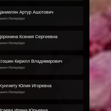
Даниелян Артур Ашотович
анкт-Петербург
Доронина Ксения Сергеевна
анкт-Петербург
Егошин Кирилл Владимирович
анкт-Петербург
Жунгиету Юлия Игоревна
анкт-Петербург
Исаева Ирина Юрьевна