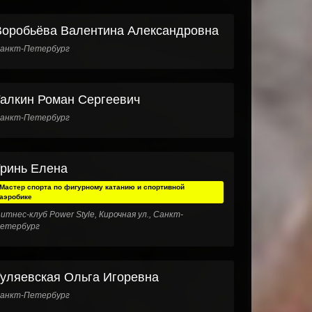
Воробьёва Валентина Александровна
анкт-Петербург
Галкин Роман Сергеевич
анкт-Петербург
Гринь Елена
Мастер спорта по фигурному катанию и спортивной
аэробике
итнес-клуб Power Style, Кирочная ул., Санкт-
етербург
Гуляевская Ольга Игоревна
анкт-Петербург