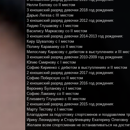
Нелли Белову со II местом
3 юношеский разряд девочки 2018 год рождения:
Дарью Легеза с III местом
3 юношеский разряд девочки 2012 год рождения:
Лидию Глушакову с I местом
Василису Маркасову со II местом
3 юношеский разряд девочки 2014-2013 год рождения:
Киру Шувалову с I местом
Полину Караваеву со II местом
Милославу Карасову с дебютом в выступлениях и III мес
3 юношеский разряд девочки 2010-2009 год рождения:
Юлию Смирнову с I местом
Софию Кириенко с дебютом в выступлениях и II местом
2 юношеский разряд девочки 2017 год рождения:
Софию Поберскую со II местом
2 юношеский разряд девочки 2016 год рождения:
Веронику Буланову с I местом
Софию Ламзину со II местом
Елизавету Глущенко с III местом
2 юношеский разряд девочки 2015 год рождения:
Марту Тестову с I местом
Благодарим за подготовку спортсменов и поздравляем 
Ирину Леонидовну и Сторублевцеву Екатерину Олеговну
Желаем всем спортсменам не останавливаться на достиг