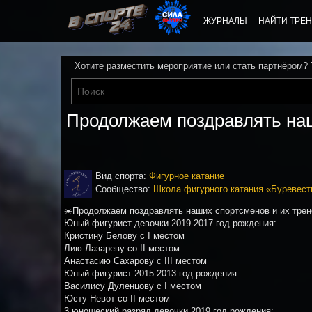
ЖУРНАЛЫ
НАЙТИ ТРЕН
Хотите разместить мероприятие или стать партнёром?
Продолжаем поздравлять наш
Вид спорта:
Фигурное катание
Сообщество:
Школа фигурного катания «Буревест
☀️Продолжаем поздравлять наших спортсменов и их тре
Юный фигурист девочки 2019-2017 год рождения:
Кристину Белову с I местом
Лию Лазареву со II местом
Анастасию Сахарову с III местом
Юный фигурист 2015-2013 год рождения:
Василису Дуленцову с I местом
Юсту Невот со II местом
3 юношеский разряд девочки 2019 год рождения: