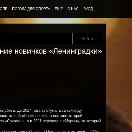
 СПБ
ПОГОДА ДЛЯ СПОРТА
ЕЩЁ
О НАС
ВХОД
u
.
е новичков «Ленинградки»
Голубева. До 2017 года выступала за команду
ивостокской «Приморочки», в составе которой
за «Сахалин», а в 2021 перешла в «Муром», за который
 игрок команды «Заречье-Одинцово», с которой в 2025