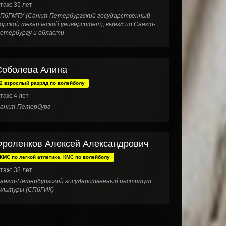
таж: 35 лет
ПбГМТУ (Санкт-Петербургский государственный
орской технический университет), выезд по Санкт-
етербургу и области
Соболева Алина
2 взрослый разряд по волейболу
таж: 4 лет
анкт-Петербург
Фроленков Алексей Александрович
КМС по легкой атлетике, КМС по волейболу
таж: 38 лет
анкт-Петербургский государственный институт
ультуры (СПбГИК)