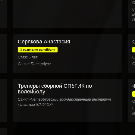
ая
С
С
м
П
Серякова Анастасия
3 разряд по волейболу
Стаж: 6 лет
С
Санкт-Петербург
С
Тренеры сборной СПбГИК по
волейболу
Санкт-Петербургский государственный институт
С
культуры (СПбГИК)
С
к