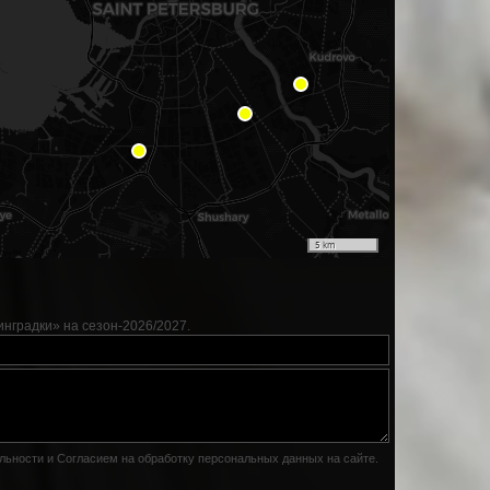
5 km
радки» на сезон-2026/2027.
льности
и
Согласием на обработку персональных данных на сайте
.