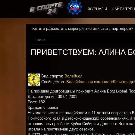
ЖУРНАЛЫ
НАЙТИ ТРЕН
Хотите разместить мероприятие или стать партнёром?
ПРИВЕТСТВУЕМ: АЛИНА БОГ
Вид спорта:
Волейбол
Сообщество:
Волейбольная команда «Ленинградк
На позицию доигровщицы приходит Алина Богданова! Пос
Дата рождения: 30.04.2001
Рост: 182
Краткая справка
Начала заниматься волейболом в 11-летнем возрасте в Б
Приморского края в детско-юношеских соревнованиях, а т
становилась призёром Кубка Сибири и Дальнего Востока 
играла на протяжении двух сезонов.
В 2023 году заключила контракт с ВК «Спарта» (Нижний Н