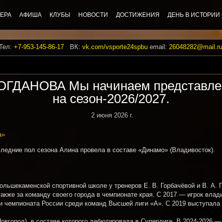
ЕРА
АФИША
КЛУБЫ
НОВОСТИ
ДОСТИЖЕНИЯ
ДЕНЬ В ИСТОРИИ
 Тел:
+7-953-145-86-17
ВК:
vk.com/vsporte24spbu
email:
26048282@mail.r
ДАНОВА Мы начинаем представлени
на сезон-2026/2027.
2 июня 2026 г.
а»
ледние пол сезона Алина провела в составе «Динамо» (Владивосток).
ольшекаменской спортивной школе у тренеров Е. В. Горбачёвой и В. А. 
акже за команду своего города в чемпионате края. С 2017 — игрок влад
и чемпионата России среди команд Высшей лиги «А». С 2019 выступала 
овгород), в составе которого дебютировала в Суперлиге. В 2024-2026 —