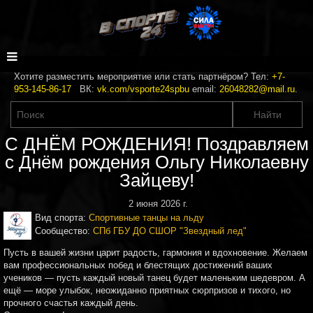
Хотите разместить мероприятие или стать партнёром? Тел:
+7-
953-145-86-17
ВК:
vk.com/vsporte24spbu
email:
26048282@mail.ru
.
С ДНЁМ РОЖДЕНИЯ! Поздравляем
с Днём рождения Ольгу Николаевну
Зайцеву!
2 июня 2026 г.
Вид спорта:
Спортивные танцы на льду
Сообщество:
СПб ГБУ ДО СШОР "Звездный лед"
Пусть в вашей жизни царит радость, гармония и вдохновение. Желаем
вам профессиональных побед и блестящих достижений ваших
учеников — пусть каждый новый танец будет маленьким шедевром. А
ещё — море улыбок, неожиданно приятных сюрпризов и тихого, но
прочного счастья каждый день.